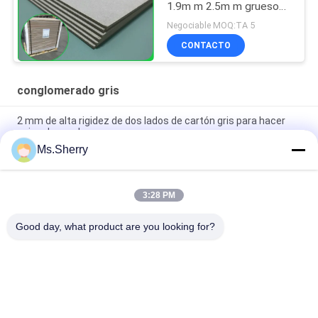
1.9m m 2.5m m gruesos
en el formato los
Negociable MOQ:TA 5
70*100cm
CONTACTO
conglomerado gris
2 mm de alta rigidez de dos lados de cartón gris para hacer
cajas de regalo
Ms.Sherry
Todos los colores azules Puzzle Jigsaw de cartón de 1,5 mm
de cartón de chipboard azul
3:28 PM
Cartón de rompecabezas azul claro 1000gsm 1.5mm Tablero
sólido para la industria de rompecabezas
Good day, what product are you looking for?
Categorías Populares
Todos
Papel Sin 
Impresión Offset De 
Recubrimiento De 
Papel