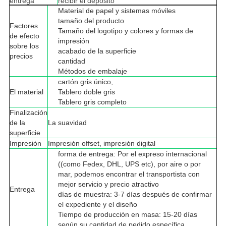
entrega
recibir el depósito
Material de papel y sistemas móviles
tamaño del producto
Factores
Tamaño del logotipo y colores y formas de
de efecto
impresión
sobre los
acabado de la superficie
precios
cantidad
Métodos de embalaje
cartón gris único,
El material
Tablero doble gris
Tablero gris completo
Finalización
de la
La suavidad
superficie
Impresión
Impresión offset, impresión digital
forma de entrega: Por el expreso internacional
((como Fedex, DHL, UPS etc), por aire o por
mar, podemos encontrar el transportista con
mejor servicio y precio atractivo
Entrega
días de muestra: 3-7 días después de confirmar
el expediente y el diseño
Tiempo de producción en masa: 15-20 días
según su cantidad de pedido específica