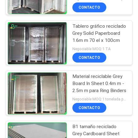
CONTACTO
Tablero gráfico reciclado
Grey Solid Paperboard
1.6m m 70 el x 100cm
Negociable MOQ:1 TA
CONTACTO
Material reciclable Grey
Board In Sheet 0.4m m -
2.5m m para Ring Binders
Negociable MOQ:1 tonelada para el tamaño común y 10 toneladas para el tamaño especial
CONTACTO
B1 tamaño reciclado
Grey Cardboard Sheet