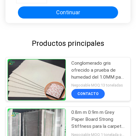
Continuar
Productos principales
Conglomerado gris
ofrecido a prueba de
humedad del 1.0MM para
el cuaderno del
Negociable MOQ:13 toneladas
Hardcover
CONTACTO
0.8m m 0.9m m Grey
Paper Board Strong
Stiffness para la carpeta
de archivos
Negociable MOQ:1 tonelada para el tamaño común y 10 toneladas para el tamaño especial