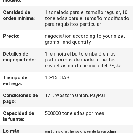
modelo:
FÁBRICA
Cantidad de
1 tonelada para el tamaño regular, 10
orden mínima:
toneladas para el tamaño modificado
CONTROL
para requisitos particular
DE
Precio:
negociation according to your size ,
grams , and quantity
CALIDAD
Detalles de
1. en hoja el bulto embaló en las
empaquetado:
plataformas de madera fuertes
CONTACTA
envueltas con la película del PE, 4a
CON
Tiempo de
10-15 DÍAS
NOSOTROS
entrega:
Condiciones de
T/T, Western Union, PayPal
NOTICIAS
pago:
Capacidad de
500000 toneladas por mes
la fuente:
CASOS
DE
Lo más
,
cartulina gris
hojas grises de la cartulina