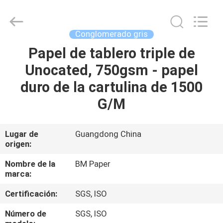
-
2026
GUANGZHOU
BMPAPER
CO.,LTD.
Conglomerado gris
All
Rights
Reserved.
Papel de tablero triple de
EN
Unocated, 750gsm - papel
CASA
duro de la cartulina de 1500
PRODUCTOS
G/M
SOBRE
Lugar de
Guangdong China
origen:
NOSOTROS
Nombre de la
BM Paper
marca:
RECORRIDO
Certificación:
SGS, ISO
POR
LA
Número de
SGS, ISO