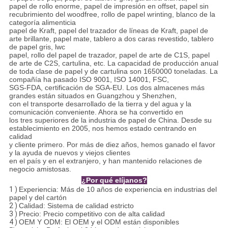
papel de rollo enorme, papel de impresión en offset, papel sin
recubrimiento del woodfree, rollo de papel wrinting, blanco de la
categoría alimenticia
papel de Kraft, papel del trazador de líneas de Kraft, papel de
arte brillante, papel mate, tablero a dos caras revestido, tablero
de papel gris, lwc
papel, rollo del papel de trazador, papel de arte de C1S, papel
de arte de C2S, cartulina, etc. La capacidad de producción anual
de toda clase de papel y de cartulina son 1650000 toneladas. La
compañía ha pasado ISO 9001, ISO 14001, FSC,
SGS-FDA, certificación de SGA-EU. Los dos almacenes más
grandes están situados en Guangzhou y Shenzhen,
con el transporte desarrollado de la tierra y del agua y la
comunicación conveniente. Ahora se ha convertido en
los tres superiores de la industria de papel de China. Desde su
establecimiento en 2005, nos hemos estado centrando en
calidad
y cliente primero. Por más de diez años, hemos ganado el favor
y la ayuda de nuevos y viejos clientes
en el país y en el extranjero, y han mantenido relaciones de
negocio amistosas.
¿Por qué elíjanos?
1 )
Experiencia: Más de 10 años de experiencia en industrias del
papel y del cartón
2 )
Calidad: Sistema de calidad estricto
3 )
Precio: Precio competitivo con de alta calidad
4 )
OEM Y ODM: El OEM y el ODM están disponibles