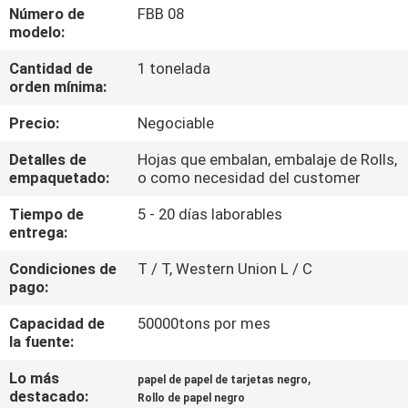
FÁBRICA
Número de
FBB 08
modelo:
Cantidad de
1 tonelada
CONTROL
orden mínima:
DE
Precio:
Negociable
CALIDAD
Detalles de
Hojas que embalan, embalaje de Rolls,
empaquetado:
o como necesidad del customer
CONTACTA
Tiempo de
5 - 20 días laborables
CON
entrega:
NOSOTROS
Condiciones de
T / T, Western Union L / C
pago:
NOTICIAS
Capacidad de
50000tons por mes
la fuente:
CASOS
Lo más
,
papel de papel de tarjetas negro
destacado:
DE
Rollo de papel negro