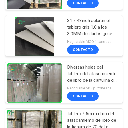
tarjeta para los sobres
CONTACTO
300GSM 350GSM
31 x 43inch aclaran el
tablero gris 1,0 a los
3.0MM dos lados grises
para la guarnición del
Negociable MOQ:1 tonelada métrica
bolso
CONTACTO
Diversas hojas del
tablero del atascamiento
de libro de la cartulina del
color del FSC para el
Negociable MOQ:1 tonelada
fichero del arco de la
CONTACTO
palanca
tablero 2.5m m duro del
atascamiento de libro de
la tiesura de 70 del x