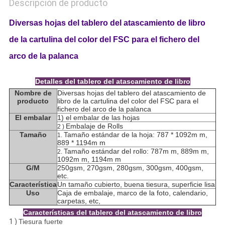
Descripción de producto
Diversas hojas del tablero del atascamiento de libro
de la cartulina del color del FSC para el fichero del
arco de la palanca
Detalles del tablero del atascamiento de libro
Nombre de
Diversas hojas del tablero del atascamiento de
producto
libro de la cartulina del color del FSC para el
fichero del arco de la palanca
El embalar
1) el embalar de las hojas
Embalaje de Rolls
2 )
Tamaño
Tamaño estándar de la hoja: 787 * 1092m m,
1.
889 * 1194m m
Tamaño estándar del rollo: 787m m, 889m m,
2.
1092m m, 1194m m
G/M
250gsm, 270gsm, 280gsm, 300gsm, 400gsm,
etc.
Característica
Un tamaño cubierto, buena tiesura, superficie lisa
Uso
Caja de embalaje, marco de la foto, calendario,
carpetas, etc,
Características del tablero del atascamiento de libro
1 )
Tiesura fuerte