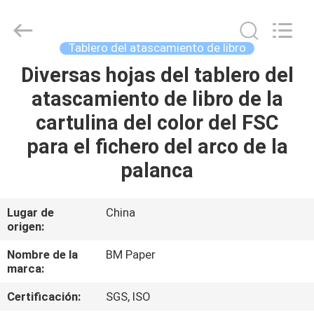
-
2026
GUANGZHOU
BMPAPER
CO.,LTD.
Tablero del atascamiento de libro
All
Rights
Reserved.
Diversas hojas del tablero del
EN
atascamiento de libro de la
CASA
cartulina del color del FSC
PRODUCTOS
para el fichero del arco de la
palanca
SOBRE
NOSOTROS
Lugar de
China
origen:
RECORRIDO
Nombre de la
BM Paper
marca:
POR
Certificación:
SGS, ISO
LA