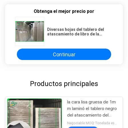
Obtenga el mejor precio por
Diversas hojas del tablero del
atascamiento de libro de la
cartulina del color del FSC para el
fichero del arco de la palanca
Continuar
Productos principales
la cara lisa gruesa de 1m
m laminó el tablero negro
del atascamiento del
tablero/de libro de
Negociable MOQ:Tonelada estándar de la talla 1, otras toneladas de la talla 10