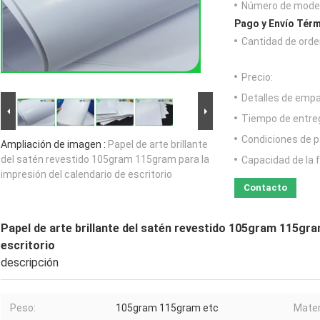
Número de model
Pago y Envío Térm
Cantidad de orde
Precio:
Detalles de emp
Tiempo de entre
Condiciones de p
Ampliación de imagen :
Papel de arte brillante
del satén revestido 105gram 115gram para la
Capacidad de la 
impresión del calendario de escritorio
Contacto
Papel de arte brillante del satén revestido 105gram 115gra
escritorio
descripción
Peso:
105gram 115gram etc
Mater