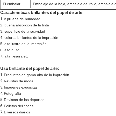
El embalar:
Embalaje de la hoja, embalaje del rollo, embalaje 
Características brillantes del papel de arte:
1.
A prueba de humedad
2. buena absorción de la tinta
3. superficie de la suavidad
4. colores brillantes de la impresión
5. alto lustre de la impresión,
6. alto bulto
7. alta tiesura etc
Uso
brillante del papel
de
arte
:
1.
Productos de gama alta de la impresión
2.
Revistas de moda
3.
Imágenes exquisitas
4.
Fotografía
5.
Revistas de los deportes
6.
Folletos del coche
7.
Diversos diarios