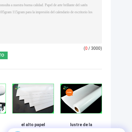
(
0
/ 3000)
el alto papel
lustre de la
brillante de la
prenda