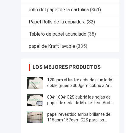
rollo del papel de la cartulina
(361)
Papel Rolls de la copiadora
(82)
Tablero de papel acanalado
(38)
papel de Kraft lavable
(335)
LOS MEJORES PRODUCTOS
120gsm al lustre echado a un lado
doble grueso 300gsm cubrió a Art
Paper 72 *102cm
80# 100# C2S cubrió las hojas de
papel de seda de Matte Text And
Cover 25 * 38 pulgadas
papel revestido arriba brillante de
115gsm 157gsm C2S para los
partes movibles de revistas 720 *
1020m m