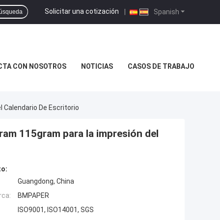
Solicitar una cotización
|
Spanish
úsqueda
CTA CON NOSOTROS
NOTICIAS
CASOS DE TRABAJO
 Calendario De Escritorio
gram 115gram para la impresión del
to:
Guangdong, China
rca:
BMPAPER
ISO9001, ISO14001, SGS