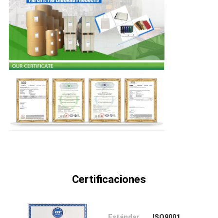
FÁBRICA
CONTROL
DE
CALIDAD
CONTACTA
CON
NOSOTROS
NOTICIAS
Certificaciones
CASOS
DE
Estándar
ISO9001