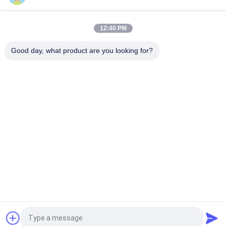
12:40 PM
Good day, what product are you looking for?
Categorías Populares
Todos
Papel Sin 
Impresión Offset De 
Recubrimiento De 
Papel
Woodfree
Papel Revestido 
Rollo Del Papel De 
Brillante
Categoría 
Alimenticia
Papel De Arte 
Papel Revestido Del 
Brillante
PE
Papel De Tablero De 
Conglomerado Gris
Marfil
Solicitar una cotización