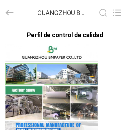
-
2026
GUANGZHOU
GUANGZHOU BMPAPER CO.,LTD Control de Calidad
BMPAPER
CO.,LTD.
All
Rights
Reserved.
EN
Perfil de control de calidad
CASA
PRODUCTOS
SOBRE
NOSOTROS
RECORRIDO
POR
LA