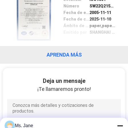
Número
SW22Q21588R0S
TRABAJO
Fecha de emisión
2005-11-11
Fecha de caducidad
2025-11-10
MAPA
Ámbito de aplicación / Cocina
paper,paper board and paper products
Emitido por
SHANGHAI SAILWAY CERTIFICATION CO., LTD
DEL
SITIO
APRENDA MÁS
POLÍTICA
DE
Deja un mensaje
PRIVACIDAD
¡Te llamaremos pronto!
Ms. Jane