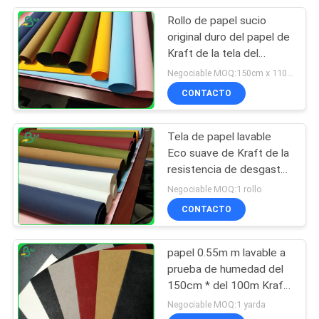
Rollo de papel sucio
151
original duro del papel de
Tablero gris
Kraft de la tela del
desgaste 0.55m m
Negociable MOQ:150cm x 110 yardas (color de la mezcla disponible)
laminado
CONTACTO
Tela de papel lavable
Eco suave de Kraft de la
resistencia de desgaste
110
- amistoso
Negociable MOQ:1 rollo
Tablero del
CONTACTO
atascamiento de
papel 0.55m m lavable a
libro
prueba de humedad del
150cm * del 100m Kraft
para el bolso de la moda
Negociable MOQ:1 yarda