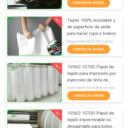
0.55m m
CONSULTA AHORA
FÁBRICA
HOT
Tejido 100% reciclable y
CONTROL
355
de superficie de seda
DE
para hacer ropa o bolsos
papel revestido
CALIDAD
Negociable MOQ:200 metros cuadrados
brillante
CONSULTA AHORA
CONTACTA
HOT
1056D 1070D Papel de
CON
tejido para impresión por
NOSOTROS
inyección de tinta de
1511
escritorio
negociation according to tyvek paper customized size and quantity MOQ:100 metros cuadrados
Rollo del papel de
CONSULTA AHORA
NOTICIAS
categoría
HOT
1056D 1070D Papel de
CASOS
alimenticia
tejido impermeable no
DE
desgarrable para bolso