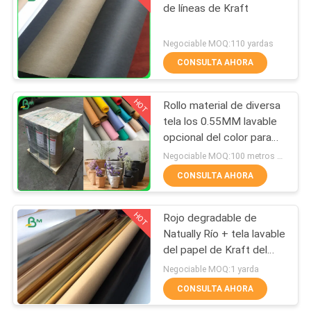
de líneas de Kraft
318
Negociable MOQ:110 yardas
papel de tablero de
CONSULTA AHORA
marfil
HOT
Rollo material de diversa
tela los 0.55MM lavable
opcional del color para
hacer bolsos
Negociable MOQ:100 metros cuadrados
CONSULTA AHORA
350
HOT
Rojo degradable de
conglomerado gris
Natually Río + tela lavable
del papel de Kraft del
oro para el bolso de la
Negociable MOQ:1 yarda
planta
CONSULTA AHORA