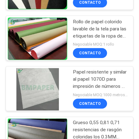
CONTACTO
64
Papel de Couche
Rollo de papel colorido
lavable de la tela para las
etiquetas de la ropa de
las etiquetas de los
Negociable MOQ:1 rollo
vaqueros
CONTACTO
257
Papel resistente y similar
al papel 1070D para
Estucado Junta
impresión de números de
dorsal, impermeable y
Dúplex
Negociable MOQ:1000 metros cuadrados
resistente al desgarro
CONTACTO
Grueso 0,55 0,81 0,71
resistencias de rasgón
coloridas los 0.3MM
388