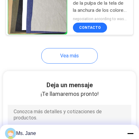
de la pulpa de la tela de
rollo del papel de la
la anchura de los colores
cartulina
150CM para los bolsos y
negociation according to washable kraft paper material, quantity, and color MOQ:1 yarda para el papel de Kraft lavable
el embalaje de DIY
CONTACTO
Vea más
90
Papel Rolls de la
copiadora
Deja un mensaje
¡Te llamaremos pronto!
43
Ms. Jane