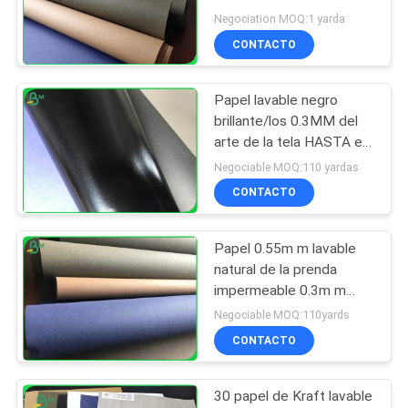
lavables del papel de
Negociation MOQ:1 yarda
Rollo del papel de
Kraft buenas
CONTACTO
trazador
Papel lavable negro
brillante/los 0.3MM del
arte de la tela HASTA el
rollo del papel de los
Negociable MOQ:110 yardas
0.8MM Untear
594
CONTACTO
Papel Kraft Liner
Papel 0.55m m lavable
natural de la prenda
impermeable 0.3m m
Kraft del material para
Negociable MOQ:110yards
los bolsos de compras
CONTACTO
369
30 papel de Kraft lavable