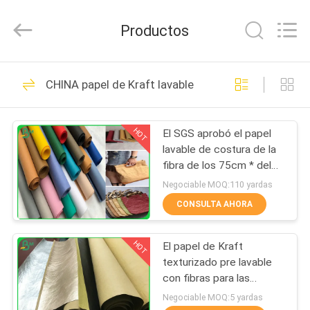
-
2026
GUANGZHOU
Productos
BMPAPER
CO.,LTD.
All
Rights
Reserved.
EN
478
CHINA papel de Kraft lavable
CASA
Papel sin
recubrimiento de
HOT
El SGS aprobó el papel
PRODUCTOS
lavable de costura de la
Woodfree
fibra de los 75cm * del
SOBRE
100M con 0.3m m 0.55m
Negociable MOQ:110 yardas
m 0.8m m
NOSOTROS
CONSULTA AHORA
622
impresión offset de
HOT
El papel de Kraft
RECORRIDO
texturizado pre lavable
POR
papel
con fibras para las
plantas crece el papel
LA
Negociable MOQ:5 yardas