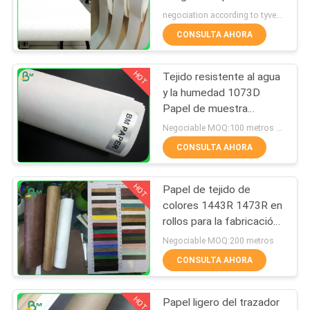
de mujer
negociation according to tyvek paper customized size and quantity MOQ:100 metros cuadrados
TRABAJO
CONSULTA AHORA
342
MAPA
Papel de arte
HOT
Tejido resistente al agua
DEL
y la humedad 1073D
brillante
SITIO
Papel de muestra
gratuita
Negociable MOQ:100 metros cuadrados
CONSULTA AHORA
POLÍTICA
DE
HOT
Papel de tejido de
597
PRIVACIDAD
colores 1443R 1473R en
Papel revestido del
rollos para la fabricación
de zapatos
Negociable MOQ:200 metros
PE
CONSULTA AHORA
HOT
Papel ligero del trazador