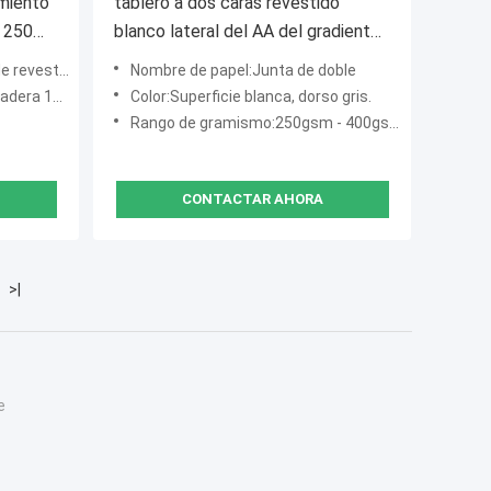
imiento
tablero a dos caras revestido
e 250
blanco lateral del AA del gradiente
 de
de los 70*100cm 250gsm 280gsm
pel de aluminio
Nombre de papel:Junta de doble
300gsm solo
00% virgen
Color:Superficie blanca, dorso gris.
Rango de gramismo:250gsm - 400gsm
CONTACTAR AHORA
>|
e