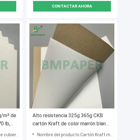
CONTACTAR AHORA
 g/m² de
Alto resistencia 325g 365g CKB
0 lb,
cartón Kraft de color marrón blanco
recubierto para la fabricación de
 cubierta
Nombre del producto:Cartón Kraft marrón con revestimiento blanco
cajas de embalaje