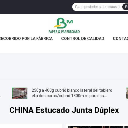
B
RECORRIDO POR LA FÁBRICA
CONTROL DE CALIDAD
CONTA
250g a 400g cubrió blanco lateral del tablero
el a dos caras/cubrió 1300m m para los
bolsos del mensajero
CHINA Estucado Junta Dúplex