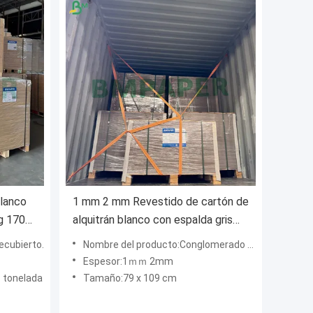
blanco
1 mm 2 mm Revestido de cartón de
0g 170g
alquitrán blanco con espalda gris
 x
Alta rigidez 79 x 109 cm
ecubierto.
Nombre del producto:Conglomerado alineado blanco
Espesor:1ｍｍ 2mm
 tonelada
Tamaño:79 x 109 cm