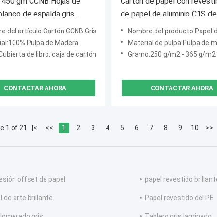
 450 gm CCNB Hojas de
Cartón de papel con revest
blanco de espalda gris
de papel de aluminio C1S d
60 mm
g/m² y 300 g/m² para cajas
e del artículo:Cartón CCNB Gris
Nombre del producto:Papel de revestimiento de pa
embalaje
ial:100% Pulpa de Madera
Material de pulpa:Pulpa de madera 1
ubierta de libro, caja de cartón
Gramo:250 g/m2 - 365 g/m2
CONTACTAR AHORA
CONTACTAR AHORA
e 1 of 21
|<
<<
1
2
3
4
5
6
7
8
9
10
>>
esión offset de papel
papel revestido brillant
 de arte brillante
Papel revestido del PE
lomerado gris
Tablero gris laminado