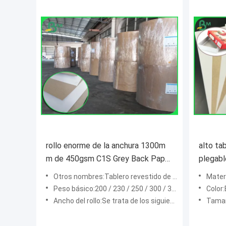
rollo enorme de la anchura 1300m
alto ta
m de 450gsm C1S Grey Back Paper
plegabl
For Carton
325g co
Otros nombres:Tablero revestido de arcilla / tablero dúplex de espalda gris
Mater
Peso básico:200 / 230 / 250 / 300 / 350 / 400 / 450 gsm
Color:
Ancho del rollo:Se trata de los siguientes tipos de productos:
Tama