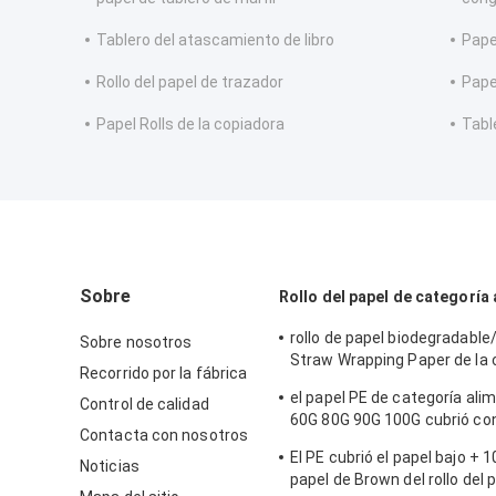
Tablero del atascamiento de libro
Pape
Rollo del papel de trazador
Pape
Papel Rolls de la copiadora
Tabl
Sobre
Rollo del papel de categoría 
rollo de papel biodegradabl
Sobre nosotros
Straw Wrapping Paper de la 
Recorrido por la fábrica
alimenticia de 32m m
el papel PE de categoría alim
Control de calidad
60G 80G 90G 100G cubrió con
Contacta con nosotros
841MM FDA certificados
El PE cubrió el papel bajo + 1
Noticias
papel de Brown del rollo del 