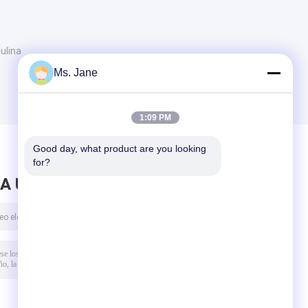
tulina
Ms. Jane
1:09 PM
Good day, what product are you looking 
for?
A UN MENSAJE