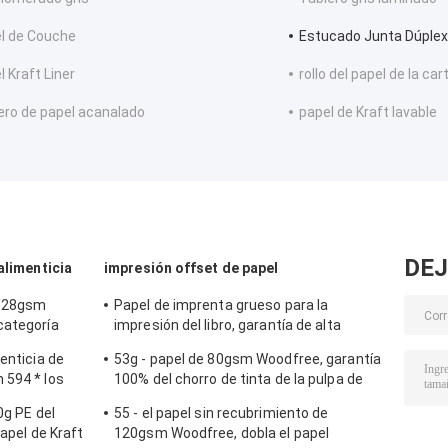
l de Couche
Estucado Junta Dúplex
l Kraft Liner
rollo del papel de la car
ero de papel acanalado
papel de Kraft lavable
DEJ
alimenticia
impresión offset de papel
e/28gsm
Papel de imprenta grueso para la
categoría
impresión del libro, garantía de alta
calidad sin recubrimiento de Woodfree
enticia de
53g - papel de 80gsm Woodfree, garantía
 594 * los
100% del chorro de tinta de la pulpa de
madera de la Virgen
0g PE del
55 - el papel sin recubrimiento de
papel de Kraft
120gsm Woodfree, dobla el papel