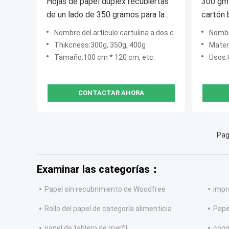
Hojas de papel dúplex recubiertas
300 gm
de un lado de 350 gramos para la
cartón 
fabricación de cajas de chocolate
700*8
Nombre del artículo:cartulina a dos caras
Nombr
Thikcness:300g, 350g, 400g
Mater
Tamaño:100 cm * 120 cm, etc.
Usos:C
CONTACTAR AHORA
Pag
Examinar las categorías：
Papel sin recubrimiento de Woodfree
impr
Rollo del papel de categoría alimenticia
Papel
papel de tablero de marfil
cong