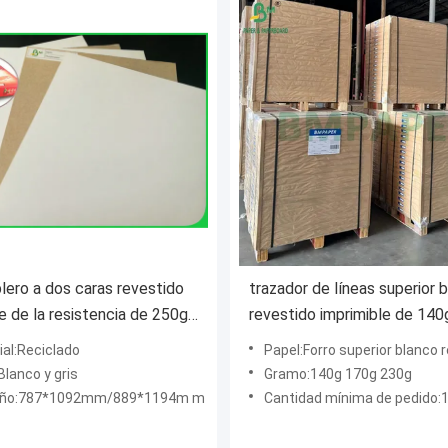
blero a dos caras revestido
trazador de líneas superior 
e de la resistencia de 250g
revestido imprimible de 14
n Grey Free Sample trasero
para el sobre de envío 70 el
ial:Reciclado
Papel:Forro superior blanco r
100cm
Blanco y gris
Gramo:140g 170g 230g
ño:787*1092mm/889*1194m m
Cantidad mínima de pedido:1