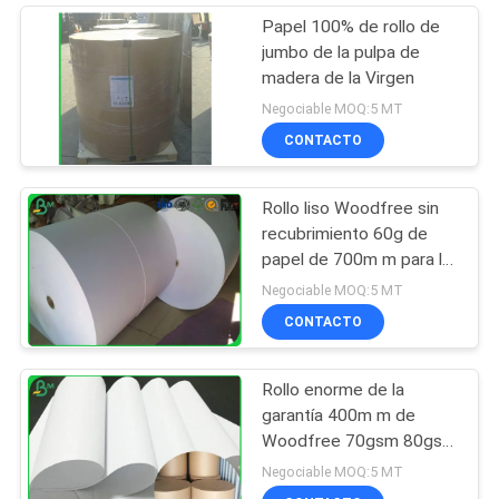
Papel 100% de rollo de
jumbo de la pulpa de
madera de la Virgen
Negociable MOQ:5 MT
CONTACTO
Rollo liso Woodfree sin
recubrimiento 60g de
papel de 700m m para la
impresión del libro de
Negociable MOQ:5 MT
escuela
CONTACTO
Rollo enorme de la
garantía 400m m de
Woodfree 70gsm 80gsm
para la impresión en
Negociable MOQ:5 MT
offset