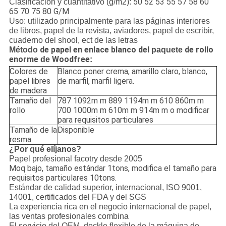
50 52 53 55 57 58 60
Clasificación y cuantitativo (g/m2):
65 70 75 80 G/M
Uso: utilizado principalmente para las páginas interiores
de libros, papel de la revista, aviadores, papel de escribir,
cuaderno del shool, ect de las letras
de papel en enlace blanco del
de rollo
Método
paquete
enorme
Woodfree
de
:
Colores de
Blanco poner crema, amarillo claro, blanco,
papel libres
de marfil, marfil ligera.
de madera
Tamaño del
787 1092m m 889 1194m m 610 860m m
rollo
700 1000m m 610m m 914m m o modificar
para requisitos particulares
Tamaño de la
Disponible
resma
¿Por qué elíjanos?
Papel profesional facotry desde 2005
Moq bajo, tamaño estándar 1tons, modifica el tamaño para
requisitos particulares 10tons.
Estándar de calidad superior, internacional, ISO 9001,
14001, certificados del FDA y del SGS
La experiencia rica en el negocio internacional de papel,
las ventas profesionales combina
El servicio del OEM, deckle flexible de la máquina de