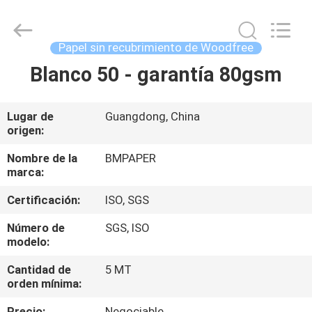
-
2026
GUANGZHOU
BMPAPER
CO.,LTD.
Papel sin recubrimiento de Woodfree
All
Rights
Reserved.
Blanco 50 - garantía 80gsm
EN
CASA
Lugar de
Guangdong, China
origen:
PRODUCTOS
Nombre de la
BMPAPER
marca:
SOBRE
Certificación:
ISO, SGS
NOSOTROS
Número de
SGS, ISO
modelo:
RECORRIDO
Cantidad de
5 MT
POR
orden mínima:
LA
Precio:
Negociable