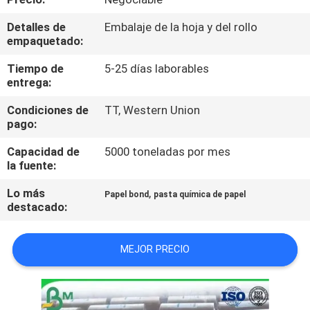
FÁBRICA
Detalles de
Embalaje de la hoja y del rollo
empaquetado:
CONTROL
Tiempo de
5-25 días laborables
DE
entrega:
CALIDAD
Condiciones de
TT, Western Union
pago:
CONTACTA
Capacidad de
5000 toneladas por mes
la fuente:
CON
NOSOTROS
Lo más
,
Papel bond
pasta química de papel
destacado:
NOTICIAS
MEJOR PRECIO
CASOS
DE