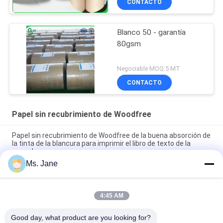
CONTACTO
Blanco 50 - garantía
80gsm
Negociable MOQ:5 MT
CONTACTO
Papel sin recubrimiento de Woodfree
Papel sin recubrimiento de Woodfree de la buena absorción de
la tinta de la blancura para imprimir el libro de texto de la
escuela
Ms. Jane
Los CF 9,5" de los CB CFB x 11" papel de NCR del papel sin
carbono para las impresoras térmicas despejan imagen
4:45 AM
Papel de piedra sintético biodegradable de 160um 200um para
la resistencia de rasgón del anuncio
Good day, what product are you looking for?