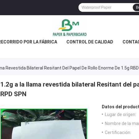
B
RECORRIDO POR LA FÁBRICA
CONTROL DE CALIDAD
CONTA
ama Revestida Bilateral Resitant Del Papel De Rollo Enorme De 1.5g RB
1.2g a la llama revestida bilateral Resitant del
RPD SPN
Datos del produc
Lugar de origen:
Nombre de la ma
Certificación: