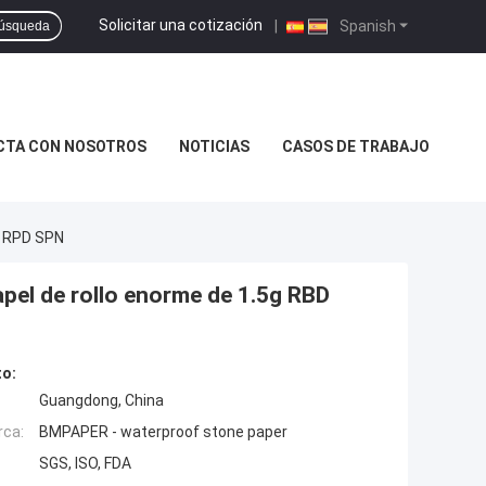
Solicitar una cotización
|
Spanish
úsqueda
CTA CON NOSOTROS
NOTICIAS
CASOS DE TRABAJO
D RPD SPN
 papel de rollo enorme de 1.5g RBD
to:
Guangdong, China
rca:
BMPAPER - waterproof stone paper
SGS, ISO, FDA