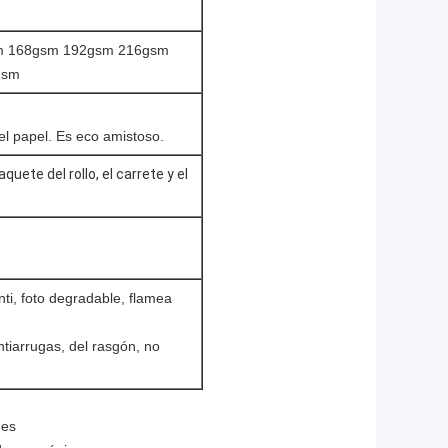
m 168gsm 192gsm 216gsm
gsm
 el papel. Es eco amistoso.
uete del rollo, el carrete y el
ti, foto degradable, flamea
ntiarrugas, del rasgón, no
des