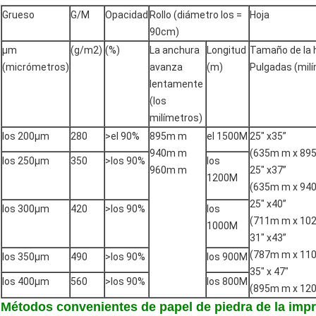
Grueso
G/M
Opacidad
Rollo (diámetro los =
Hoja
90cm)
μm
(g/m2)
(%)
La anchura
Longitud
Tamaño de la 
(micrómetros)
avanza
(m)
Pulgadas (mil
lentamente
(los
milímetros)
los 200μm
280
>el 90%
895m m
el 1500M
25" x35”
940m m
(635m m x 89
los 250μm
350
>los 90%
los
960m m
25" x37”
1200M
(635m m x 94
25" x40”
los 300μm
420
>los 90%
los
(711m m x 10
1000M
31" x43”
(787m m x 11
los 350μm
490
>los 90%
los 900M
35" x 47"
los 400μm
560
>los 90%
los 800M
(895m m x 12
Métodos convenientes de papel de piedra de la impr