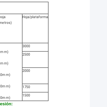
hoja
Hoja/plataforma
ímetros)
3000
5m m)
2500
0m m)
2000
20m m)
00m m)
1750
1500
00m m)
esión: