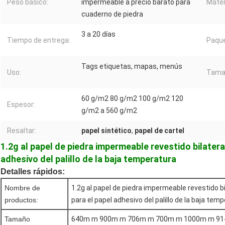
Peso básico:
impermeable a precio barato para
Mater
cuaderno de piedra
3 a 20 días
Tiempo de entrega:
Paque
Tags etiquetas, mapas, menús
Uso:
Tama
60 g/m2 80 g/m2 100 g/m2 120
Espesor:
g/m2 a 560 g/m2
Resaltar:
papel sintético
,
papel de cartel
1.2g al papel de piedra impermeable revestido bilater
adhesivo del palillo de la baja temperatura
Detalles rápidos:
Nombre de
1.2g al papel de piedra impermeable revestido b
productos:
para el papel adhesivo del palillo de la baja tem
Tamaño
640m m 900m m 706m m 700m m 1000m m 914