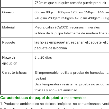
762m m que cualquier tamaño puede producir
Grueso
60gsm 80gsm 100gsm 120gsm 150gsm 144gs
240gsm 280gsm 350gsm 420gsm 490gsm 560
Material
Piedra caliza (CaC03), recursos minerales
la fibra de la pulpa totalmente de madera libera
Paquete
las hojas empaquetan, escarian el paquete, el paq
paquete de la bobina
Plazo de
5 a 20 días
ejecución
Características
El impermeable, polilla a prueba de humedad, an
resitant
Baja temperatura resistente, prueba no ácido, a
tóxicas y eco - ect amistoso.
Características
de papel de piedra
:
impermeables
1.
Productos ambientales no tóxicos, insípidos, no contaminantes, ver