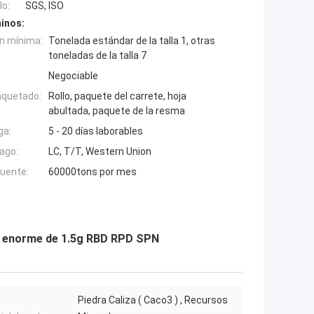
o:
SGS, ISO
inos:
n mínima:
Tonelada estándar de la talla 1, otras
toneladas de la talla 7
Negociable
aquetado:
Rollo, paquete del carrete, hoja
abultada, paquete de la resma
ga:
5 - 20 días laborables
ago:
LC, T/T, Western Union
fuente:
60000tons por mes
ollo enorme de 1.5g RBD RPD SPN
Piedra Caliza ( Caco3 ) , Recursos