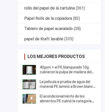
rollo del papel de la cartulina
(361)
Papel Rolls de la copiadora
(82)
Tablero de papel acanalado
(38)
papel de Kraft lavable
(335)
LOS MEJORES PRODUCTOS
40gsm + el PE blanqueado 10g
cubrieron la pulpa de madera del
papel de Kraft el 100% para los
bocados que embalaban
La película a prueba de agua del
material PE laminó a Brown blanco
de papel cubierto 300g + 15g
El acondicionamiento de los
alimentos PE cubrió la categoría
alimenticia del tablero de papel de
Kraft para las cajas para llevar