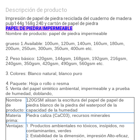
Descripción de producto
Impresión de papel de piedra reciclada del cuaderno de madera
pulp144g 168g 240 y cartón de papel de piedra
PAPEL DE PIEDRA IMPERMEABLE
Nombre de producto: papel de piedra impermeable
grueso 1.Available: 100um, 120um, 140um, 160um, 180um,
200um, 250um, 300um, 350um, 400um etc.
2.
Peso básico: 120gsm, 144gsm, 168gsm, 192gsm, 216gsm,
240gsm, 350gsm, 420gsm, 490gsm, 560gsm etc.
3.
Colores: Blanco natural, blanco puro
4.
Paquete: Hoja o rollo o resma
5.
Venta del papel sintético ambiental, impermeable y a prueba
de humedad, doblando,
Nombre
120GSM alisan la escritura del papel de papel de
de
piedra blanco de la piedra del waterpoof de la
producto:
capacidad de la humedad
Materia
Piedra caliza (CaC03), recursos minerales
prima:
Ventajas:
Productos ambientales no tóxicos, insípidos, no
1.
contaminantes, verdes
Estabilidad de la dimensión, impresión Alto-eficaz,
2.