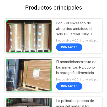
Productos principales
Eco - el envasado de
alimentos amistoso el
solo PE lateral 300g +
15g cubrió el papel de
Negociable MOQ:1 tonelada para el tamaño común y 10 toneladas para el tamaño especial
Kraft
CONTACTO
El acondicionamiento de
los alimentos PE cubrió
la categoría alimenticia
del tablero de papel de
Negociable MOQ:1 tonelada para el tamaño común y 10 toneladas para el tamaño especial
Kraft para las cajas para
CONTACTO
llevar
La película a prueba de
agua del material PE