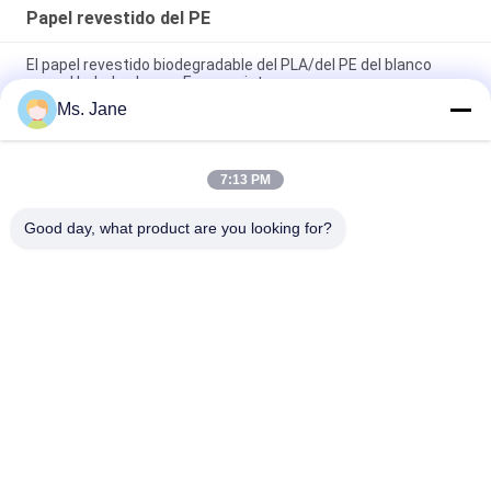
Papel revestido del PE
El papel revestido biodegradable del PLA/del PE del blanco
para el helado ahueca Eco - amistoso
Ms. Jane
papel sintético no desgarrable del artículo de 150um 200um
para el material de publicidad
7:13 PM
la prenda impermeable y Oilproof PE de 80gsm 100gsm
cubrieron el papel para los paquetes de la comida
Good day, what product are you looking for?
Categorías Populares
Todos
Papel Sin 
Impresión Offset De 
Recubrimiento De 
Papel
Woodfree
Papel Revestido 
Rollo Del Papel De 
Brillante
Categoría 
Alimenticia
Papel De Arte 
Papel Revestido Del 
Brillante
PE