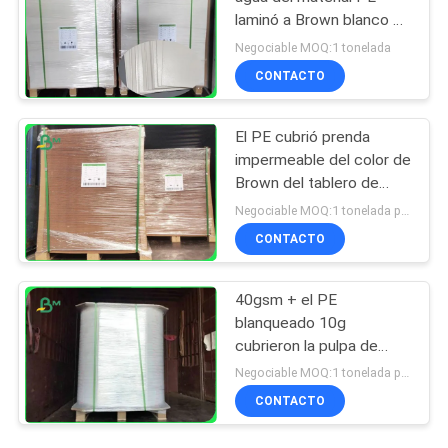
laminó a Brown blanco de
papel cubierto 300g +
Negociable MOQ:1 tonelada
15g
CONTACTO
El PE cubrió prenda
impermeable del color de
Brown del tablero de
Kraft 270gsm + 18g para
Negociable MOQ:1 tonelada para el tamaño común y 10 toneladas para el tamaño especial
el envase de comida
CONTACTO
40gsm + el PE
blanqueado 10g
cubrieron la pulpa de
madera del papel de
Negociable MOQ:1 tonelada para el tamaño común y 10 toneladas para el tamaño especial
Kraft el 100% para los
CONTACTO
bocados que embalaban