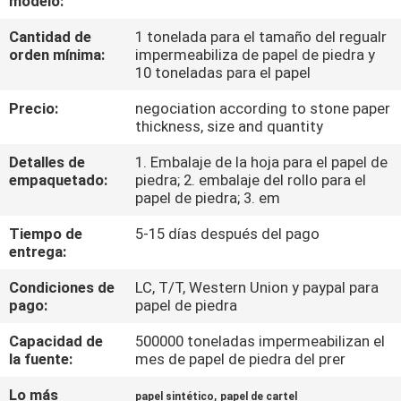
modelo:
FÁBRICA
Cantidad de
1 tonelada para el tamaño del regualr
orden mínima:
impermeabiliza de papel de piedra y
CONTROL
10 toneladas para el papel
DE
Precio:
negociation according to stone paper
thickness, size and quantity
CALIDAD
Detalles de
1. Embalaje de la hoja para el papel de
empaquetado:
piedra; 2. embalaje del rollo para el
CONTACTA
papel de piedra; 3. em
CON
Tiempo de
5-15 días después del pago
NOSOTROS
entrega:
Condiciones de
LC, T/T, Western Union y paypal para
NOTICIAS
pago:
papel de piedra
Capacidad de
500000 toneladas impermeabilizan el
la fuente:
mes de papel de piedra del prer
CASOS
DE
Lo más
,
papel sintético
papel de cartel