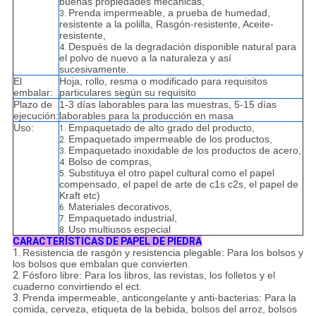
buenas propiedades mecánicas,
Prenda impermeable, a prueba de humedad,
3.
resistente a la polilla, Rasgón-resistente, Aceite-
resistente,
Después de la degradación disponible natural para
4.
el polvo de nuevo a la naturaleza y así
sucesivamente.
El
Hoja, rollo, resma o modificado para requisitos
embalar:
particulares según su requisito
Plazo de
1-3 días laborables para las muestras, 5-15 días
ejecución:
laborables para la producción en masa
Uso:
Empaquetado de alto grado del producto,
1.
Empaquetado impermeable de los productos,
2.
Empaquetado inoxidable de los productos de acero,
3.
Bolso de compras,
4.
Substituya el otro papel cultural como el papel
5.
compensado, el papel de arte de c1s c2s, el papel de
Kraft etc)
Materiales decorativos,
6.
Empaquetado industrial,
7.
Uso multiusos especial
8.
CARACTERÍSTICAS DE PAPEL DE PIEDRA
1.
Resistencia de rasgón y resistencia plegable: Para los bolsos y
los bolsos que embalan que convierten.
2.
Fósforo libre: Para los libros, las revistas, los folletos y el
cuaderno convirtiendo el ect.
3.
Prenda impermeable, anticongelante y anti-bacterias: Para la
comida, cerveza, etiqueta de la bebida, bolsos del arroz, bolsos