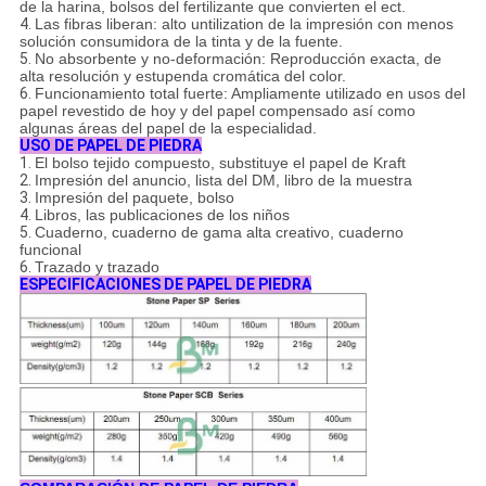
de la harina, bolsos del fertilizante que convierten el ect.
4.
Las fibras liberan: alto untilization de la impresión con menos
solución consumidora de la tinta y de la fuente.
5.
No absorbente y no-deformación: Reproducción exacta, de
alta resolución y estupenda cromática del color.
6.
Funcionamiento total fuerte: Ampliamente utilizado en usos del
papel revestido de hoy y del papel compensado así como
algunas áreas del papel de la especialidad.
USO DE PAPEL DE PIEDRA
1.
El bolso tejido compuesto, substituye el papel de Kraft
2.
Impresión del anuncio, lista del DM, libro de la muestra
3.
Impresión del paquete, bolso
4.
Libros, las publicaciones de los niños
5.
Cuaderno, cuaderno de gama alta creativo, cuaderno
funcional
6.
Trazado y trazado
ESPECIFICACIONES DE PAPEL DE PIEDRA