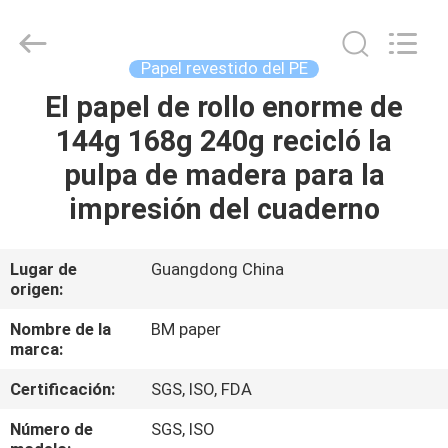
-
2026
GUANGZHOU
BMPAPER
CO.,LTD.
Papel revestido del PE
All
Rights
Reserved.
El papel de rollo enorme de
EN
144g 168g 240g recicló la
CASA
pulpa de madera para la
PRODUCTOS
impresión del cuaderno
SOBRE
Lugar de
Guangdong China
origen:
NOSOTROS
Nombre de la
BM paper
marca:
RECORRIDO
Certificación:
SGS, ISO, FDA
POR
LA
Número de
SGS, ISO