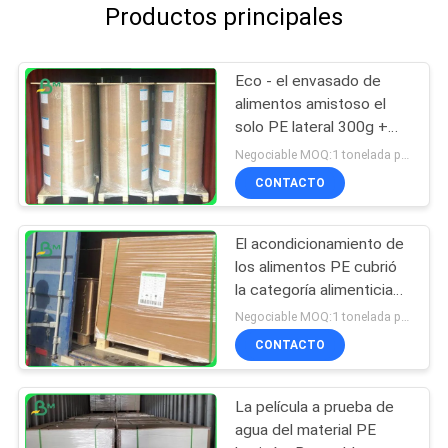
Productos principales
Eco - el envasado de
alimentos amistoso el
solo PE lateral 300g +
15g cubrió el papel de
Negociable MOQ:1 tonelada para el tamaño común y 10 toneladas para el tamaño especial
Kraft
CONTACTO
El acondicionamiento de
los alimentos PE cubrió
la categoría alimenticia
del tablero de papel de
Negociable MOQ:1 tonelada para el tamaño común y 10 toneladas para el tamaño especial
Kraft para las cajas para
CONTACTO
llevar
La película a prueba de
agua del material PE