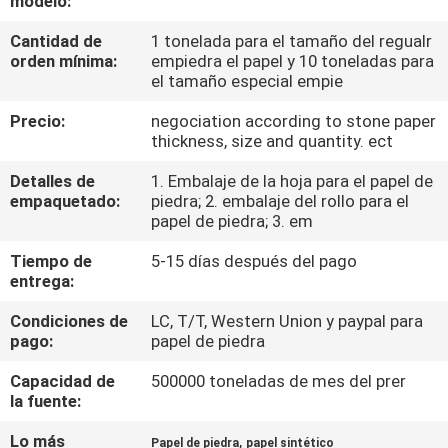
modelo:
FÁBRICA
Cantidad de
1 tonelada para el tamaño del regualr
orden mínima:
empiedra el papel y 10 toneladas para
CONTROL
el tamaño especial empie
DE
Precio:
negociation according to stone paper
thickness, size and quantity. ect
CALIDAD
Detalles de
1. Embalaje de la hoja para el papel de
empaquetado:
piedra; 2. embalaje del rollo para el
CONTACTA
papel de piedra; 3. em
CON
Tiempo de
5-15 días después del pago
NOSOTROS
entrega:
Condiciones de
LC, T/T, Western Union y paypal para
NOTICIAS
pago:
papel de piedra
Capacidad de
500000 toneladas de mes del prer
la fuente:
CASOS
DE
Lo más
,
Papel de piedra
papel sintético