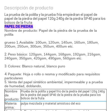
Descripción de producto
La prueba de la polilla y la prueba fría empiedran el papel de
papel de la piedra del papel 120g 240g de la piedra SP40 para los
bolsos de la fruta
PAPEL DE PIEDRA
Nombre de producto: Papel de la piedra de la prueba de la
polilla
grueso 1.Available: 100um, 120um, 140um, 160um, 180um,
200um, 250um, 300um, 350um, 400um etc.
2.
Peso básico: 120gsm, 144gsm, 168gsm, 192gsm, 216gsm,
240gsm, 350gsm, 420gsm, 490gsm, 560gsm etc.
3.
Colores: Blanco natural, blanco puro
4.
Paquete: Hoja o rollo o resma y modificado para requisitos
particulares
5.
Venta del papel sintético ambiental, impermeable y a prueba
de humedad, doblando,
Nombre
Prueba de la polilla y papel frío de la piedra del papel 120g 240g
de
de la piedra del papel SP40 de la piedra de la prueba para los
bolsos de la fruta
producto:
Materia
pulpa mezclada y material amistoso del eco
prima: