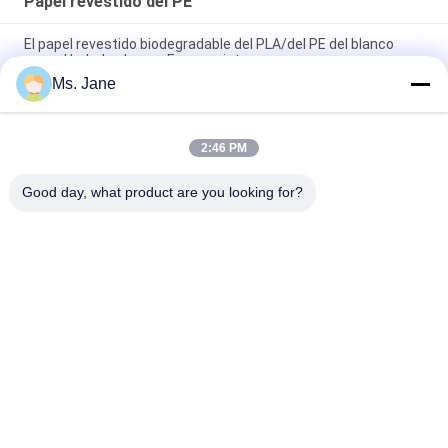
Papel revestido del PE
El papel revestido biodegradable del PLA/del PE del blanco
para el helado ahueca Eco - amistoso
Ms. Jane
papel sintético no desgarrable del artículo de 150um 200um
para el material de publicidad
2:46 PM
la prenda impermeable y Oilproof PE de 80gsm 100gsm
cubrieron el papel para los paquetes de la comida
Good day, what product are you looking for?
Categorías Populares
Todos
Papel Sin 
Impresión Offset De 
Recubrimiento De 
Papel
Woodfree
Papel Revestido 
Rollo Del Papel De 
Brillante
Categoría 
Alimenticia
Papel De Arte 
Papel Revestido Del 
Brillante
PE