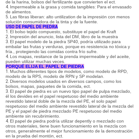
de la harina, bolsos del fertilizante que convierten el ect.
4.
Impermeable a la grasa y comida tangibles: Para el envasado
de alimentos.
5.
Las fibras liberan: alto untilization de la impresión con menos
solución consumidora de la tinta y de la fuente.
USO DE PAPEL DE PIEDRA
1.
El bolso tejido compuesto, substituye el papel de Kraft
2.
Impresión del anuncio, lista del DM, libro de la muestra
3.
El papel modelo de la piedra SP40, podría utilizado para
embalar las frutas y verduras, porque es resistencia no tóxica y
fría., protegiendo las comidas contra frío sufre.
4.
Los mapas, resitance de la prenda impermeable y del aceite,
pueden utilizar muchas veces.
PORQUÉ ELIJA EL PAPEL DE PIEDRA
1.
Muchos diferentes tipos de modelos, como modelo de RPD,
modelo de la RPS, modelo de RPN y SP modelan.
2.
Diversos modelos usados en diversos campos, como los
bolsos, mapas, paquetes de la comida, ect.
3.
El papel de piedra es un nuevo tipo papel de pulpa mezclado,
él los devides en el papel respetuoso del medio ambiente
revestido lateral doble de la mezcla del PE, el solo papel
respetuoso del medio ambiente revestido lateral de la mezcla del
PE y el papel de piedra mezclado PE respetuoso del medio
ambiente sin recubrimiento.
4.
El papel de piedra podría utilizar depently o mezclado con
otros materiales, tiene buen funcionamiento en la mezcla con
otros, generalmente el mejor funcionamiento de la demostración
en la prueba del montón, ect.