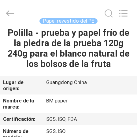
-
2026
GUANGZHOU
BMPAPER
CO.,LTD.
Papel revestido del PE
All
Rights
Reserved.
Polilla - prueba y papel frío de
EN
la piedra de la prueba 120g
CASA
240g para el blanco natural de
PRODUCTOS
los bolsos de la fruta
SOBRE
Lugar de
Guangdong China
origen:
NOSOTROS
Nombre de la
BM paper
marca:
RECORRIDO
Certificación:
SGS, ISO, FDA
POR
LA
Número de
SGS, ISO