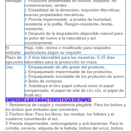
Ventajas:
Productos ambientales no tóxicos, insípidos, no
1.
contaminantes, verdes
Estabilidad de la dimensión, impresión Alto-eficaz,
2.
buenas propiedades mecánicas,
Prenda impermeable, a prueba de humedad,
3.
resistente a la polilla, Rasgón-resistente, Aceite-
resistente,
Después de la degradación disponible natural para
4.
el polvo de nuevo a la naturaleza y así
sucesivamente.
El
Hoja, rollo, resma o modificado para requisitos
embalar:
particulares según su requisito
Plazo de
1-3 días laborables para las muestras, 5-15 días
ejecución:
laborables para la producción en masa
Uso:
Empaquetado de alto grado del producto,
1.
Empaquetado impermeable de los productos,
2.
Empaquetado inoxidable de los productos de acero,
3.
Bolso de compras,
4.
Substituya el otro papel cultural como el papel
5.
compensado, el papel de arte de c1s c2s, el papel de
Kraft etc)
EMPIEDRE LAS CARACTERÍSTICAS DE PAPEL
1.
Resistencia de rasgón y resistencia plegable: Para los bolsos y
los bolsos que embalan que convierten.
2.
Fósforo libre: Para los libros, las revistas, los folletos y el
cuaderno convirtiendo el ect.
3.
Prenda impermeable, anticongelante y anti-bacterias: Para la
comida, cerveza, etiqueta de la bebida, bolsos del arroz, bolsos