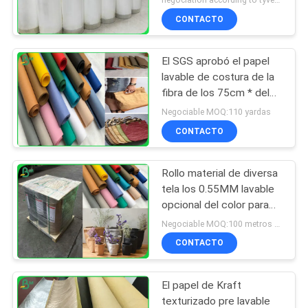
CONTACTO
El SGS aprobó el papel
lavable de costura de la
fibra de los 75cm * del
100M con 0.3m m 0.55m
Negociable MOQ:110 yardas
m 0.8m m
CONTACTO
Rollo material de diversa
tela los 0.55MM lavable
opcional del color para
hacer bolsos
Negociable MOQ:100 metros cuadrados
CONTACTO
El papel de Kraft
texturizado pre lavable