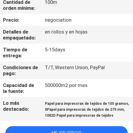
Cantidad de
100m
FÁBRICA
orden mínima:
Precio:
negociation
CONTROL
Detalles de
en rollos y en hojas
DE
empaquetado:
CALIDAD
Tiempo de
5-15days
entrega:
CONTACTA
Condiciones de
T/T, Western Union, PayPal
CON
pago:
NOSOTROS
Capacidad de
500000m2 por mes
la fuente:
NOTICIAS
Lo más
,
Papel para impresoras de tejidos de 105 gramos
destacado:
,
0Papel para impresoras de tejidos de.275 mm
1082D Papel para impresoras de tejidos
CASOS
DE