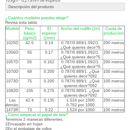
105gm - 0,275mm de espesor
Descripción del producto
.
¿Cuántos modelos puedes elegir?
Revisa esta tabla:
Modelo
Peso
El
Ancho del rodillo ((m)
Cuota de
básico
espesor
producción
((g/m2)
((mm)
1025D
42.5
0.14
0.787/0.889/1.092/1.
200 metros
¿Qué quieres decir?5
1056D
55
0.17
0.787/0.889/1.092/1.
200 metros
¿Qué quieres decir?5
1057D
55
0.162
0.787/0.889/1.092/1.
200 metros
¿Qué quieres decir?5
1070D
68
0.200
0.787/0.889/1. ¿Qué
100 metros
quieres decir?092
1073D
75
0.205
0.787/0.889/1. ¿Qué
100 metros
quieres decir?092
1082D
105
0.275
0.787/0.889/1. ¿Qué
100 metros
quieres decir?092
Las
42.4
0.135
1.524 por 1000
200 metros
demás:
0.762 por 1000
1473R
73
0.22
1.524 por 1000
100 metros
¿Cómo empacar el papel de tela?
Tenemos 2 maneras diferentes:
1Envasado en hojas
2En el embalaje de rollos