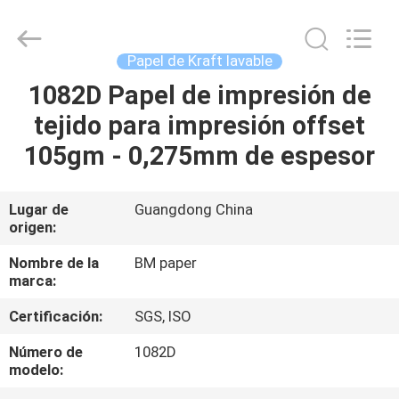
-
2026
GUANGZHOU
BMPAPER
CO.,LTD.
Papel de Kraft lavable
All
Rights
Reserved.
1082D Papel de impresión de
EN
tejido para impresión offset
CASA
105gm - 0,275mm de espesor
PRODUCTOS
Lugar de
Guangdong China
origen:
SOBRE
NOSOTROS
Nombre de la
BM paper
marca:
Certificación:
SGS, ISO
RECORRIDO
POR
Número de
1082D
modelo:
LA