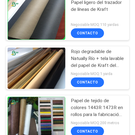
Papel ligero del trazador
de líneas de Kraft
Negociable MOQ:110 yardas
CONTACTO
Rojo degradable de
Natually Río + tela lavable
del papel de Kraft del
oro para el bolso de la
Negociable MOQ:1 yarda
planta
CONTACTO
Papel de tejido de
colores 1443R 1473R en
rollos para la fabricación
de zapatos
Negociable MOQ:200 metros
CONTACTO