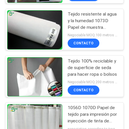
Tejido resistente al agua
y la humedad 1073D
Papel de muestra
gratuita
Negociable MOQ:100 metros cuadrados
CONTACTO
Tejido 100% reciclable y
de superficie de seda
para hacer ropa o bolsos
Negociable MOQ:200 metros cuadrados
CONTACTO
1056D 1070D Papel de
tejido para impresión por
inyección de tinta de
escritorio
negociation according to tyvek paper customized size and quantity MOQ:100 metros cuadrados