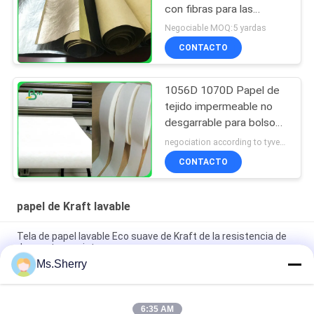
con fibras para las
plantas crece el papel
Negociable MOQ:5 yardas
0.55m m
CONTACTO
1056D 1070D Papel de
tejido impermeable no
desgarrable para bolso
de mujer
negociation according to tyvek paper customized size and quantity MOQ:100 metros cuadrados
CONTACTO
papel de Kraft lavable
Tela de papel lavable Eco suave de Kraft de la resistencia de
desgaste - amistoso
Ms.Sherry
Rollo de papel sucio original duro del papel de Kraft de la tela
del desgaste 0.55m m
6:35 AM