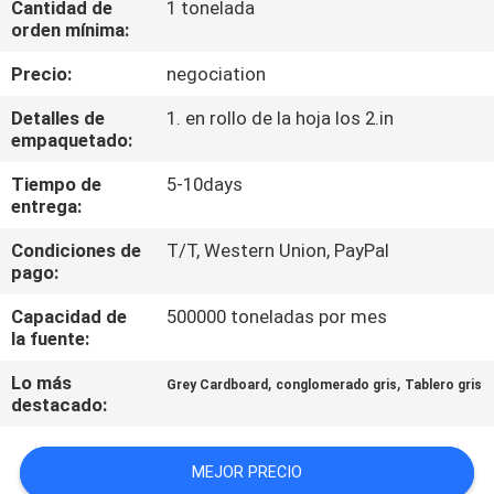
Cantidad de
1 tonelada
FÁBRICA
orden mínima:
Precio:
negociation
CONTROL
Detalles de
1. en rollo de la hoja los 2.in
DE
empaquetado:
CALIDAD
Tiempo de
5-10days
entrega:
CONTACTA
Condiciones de
T/T, Western Union, PayPal
CON
pago:
NOSOTROS
Capacidad de
500000 toneladas por mes
la fuente:
NOTICIAS
Lo más
,
,
Grey Cardboard
conglomerado gris
Tablero gris
destacado:
CASOS
MEJOR PRECIO
DE