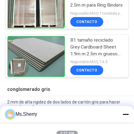
2.5m m para Ring Binders
Negociable MOQ:1 tonelada para el tamaño común y 10 toneladas para el tamaño especial
CONTACTO
B1 tamaño reciclado
Grey Cardboard Sheet
1.9m m 2.5m m gruesos
en el formato los
Negociable MOQ:TA 5
70*100cm
CONTACTO
conglomerado gris
2 mm de alta rigidez de dos lados de cartón gris para hacer
cajas de regalo
Ms.Sherry
Todos los colores azules Puzzle Jigsaw de cartón de 1,5 mm
de cartón de chipboard azul
2:27 AM