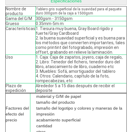
Especificaciones
Nombre de
Tablero gris superficial de la suavidad para el paquete
producto
duro 300gsm de la caja a 1500gsm
Gama del G/M
300gsm - 3150gsm
Grueso
0.35mm-5m m
Características
1. Tiesura muy buena, Gray Board rígido y
fuerte/Gray Cardboard
2. la buena suavidad superficial y es buena para
los métodos que convierten importantes, tales
como printint del fotograbado, impresión en
offset, grabando en relieve la laminación.
Uso
1. Caja: Caja de zapatos, joyero, caja de regalo,
2. Libro: Tenedor del fichero, tenedor duro del
libro, atascamiento de libro, cuaderno etc
3. Muebles: Sofá, amortiguador del tablero
4. Otros: Calendario, capítulo de la foto,
rompecabezas, etc
Plazo de
Alrededor 5 a 15 días después de recibir el
expedición
deposite
material y G/M de papel
tamaño del producto
Factores del
tamaño del logotipo y colores y maneras de la
efecto del
impresión
precio
acabamiento superficial
cantidad
otros