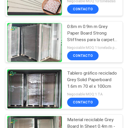
Negociable MOQ:13 toneladas
Hardcover
CONTACTO
0.8m m 0.9m m Grey
Paper Board Strong
Stiffness para la carpeta
de archivos
Negociable MOQ:1 tonelada para el tamaño común y 10 toneladas para el tamaño especial
CONTACTO
Tablero gráfico reciclado
Grey Solid Paperboard
1.6m m 70 el x 100cm
Negociable MOQ:1 TA
CONTACTO
Material reciclable Grey
Board In Sheet 0.4m m -