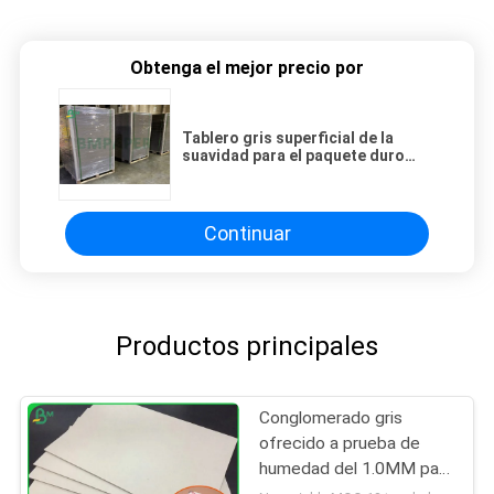
Obtenga el mejor precio por
Tablero gris superficial de la
suavidad para el paquete duro
300gsm de la caja a 1500gsm
Continuar
Productos principales
Conglomerado gris
ofrecido a prueba de
humedad del 1.0MM para
el cuaderno del