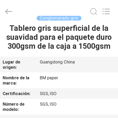
-
2026
GUANGZHOU
BMPAPER
CO.,LTD.
Conglomerado gris
All
Rights
Reserved.
Tablero gris superficial de la
EN
suavidad para el paquete duro
CASA
300gsm de la caja a 1500gsm
PRODUCTOS
Lugar de
Guangdong China
origen:
SOBRE
NOSOTROS
Nombre de la
BM paper
marca:
Certificación:
SGS, ISO
RECORRIDO
POR
Número de
SGS, ISO
modelo:
LA